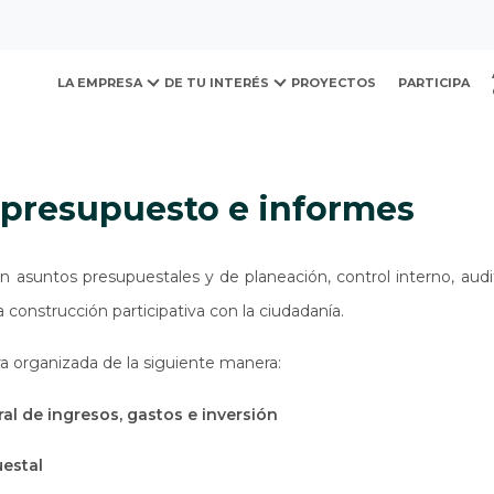
ovación y Desarrollo Urb
presupuesto e informes
LA EMPRESA
DE TU INTERÉS
PROYECTOS
PARTICIPA
, presupuesto e informes
n asuntos presupuestales y de planeación, control interno, aud
a construcción participativa con la ciudadanía.
a organizada de la siguiente manera:
al de ingresos, gastos e inversión
uestal