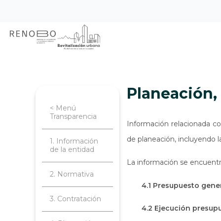
Sitio Web Empresa de Ren
Pasar
Inicio
Transparencia
Planeación, 
al
contenido
principal
Planeación
< Menú
Transparencia
Información relacionada co
de planeación, incluyendo l
1. Información
de la entidad
La información se encuentr
2. Normativa
4.1 Presupuesto gener
3. Contratación
4.2 Ejecución presup