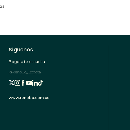
mos
Síguenos
Bogotá te escucha
@RenoBo_Bogota
www.renobo.com.co