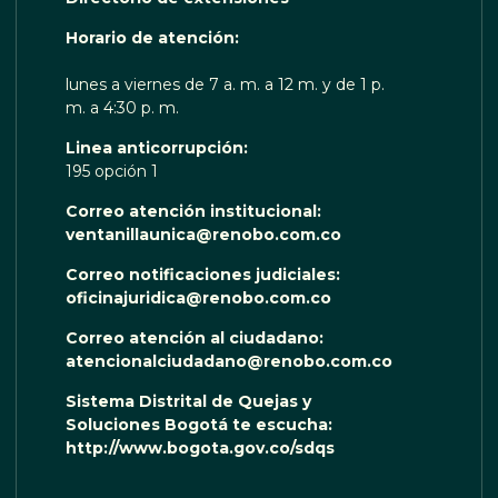
OTA TE ESCUCHA RENOBO
Horario de atención:
lunes a viernes de 7 a. m. a 12 m. y de 1 p.
m. a 4:30 p. m.
Linea anticorrupción:
195 opción 1
Correo atención institucional:
ventanillaunica@renobo.com.co
Correo notificaciones judiciales:
oficinajuridica@renobo.com.co
Correo atención al ciudadano:
atencionalciudadano@renobo.com.co
Sistema Distrital de Quejas y
Soluciones Bogotá te escucha:
http://www.bogota.gov.co/sdqs