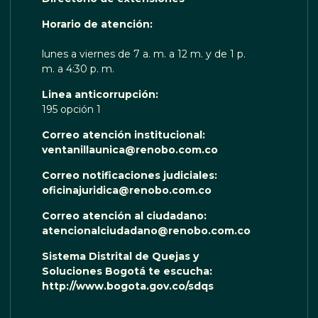
OTA TE ESCUCHA RENOBO
Horario de atención:
lunes a viernes de 7 a. m. a 12 m. y de 1 p.
m. a 4:30 p. m.
Linea anticorrupción:
195 opción 1
Correo atención institucional:
ventanillaunica@renobo.com.co
Correo notificaciones judiciales:
oficinajuridica@renobo.com.co
Correo atención al ciudadano:
atencionalciudadano@renobo.com.co
Sistema Distrital de Quejas y
Soluciones Bogotá te escucha:
http://www.bogota.gov.co/sdqs