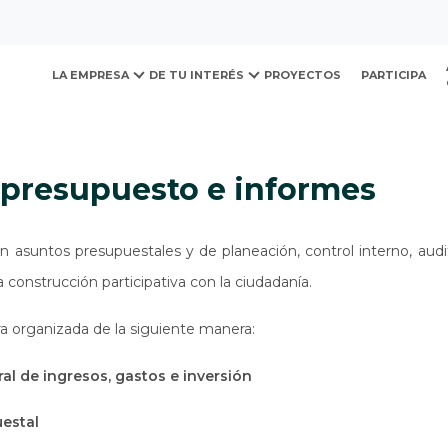
ovación y Desarrollo Urb
presupuesto e informes
LA EMPRESA
DE TU INTERÉS
PROYECTOS
PARTICIPA
, presupuesto e informes
n asuntos presupuestales y de planeación, control interno, aud
a construcción participativa con la ciudadanía.
a organizada de la siguiente manera:
al de ingresos, gastos e inversión
uestal