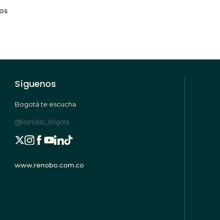
mos
Síguenos
Bogotá te escucha
@RenoBo_Bogota
www.renobo.com.co