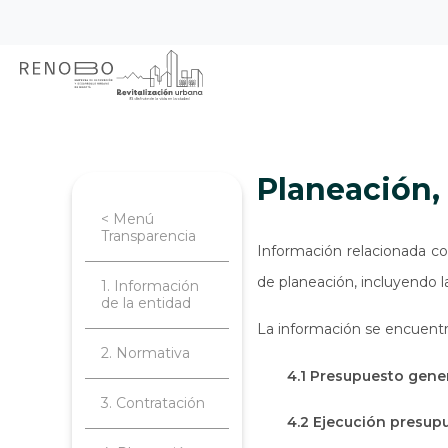
Sitio Web Empresa de Ren
Pasar
Inicio
Transparencia
Planeación, 
al
contenido
principal
Planeación
< Menú
Transparencia
Información relacionada co
de planeación, incluyendo l
1. Información
de la entidad
La información se encuentr
2. Normativa
4.1 Presupuesto gener
3. Contratación
4.2 Ejecución presup