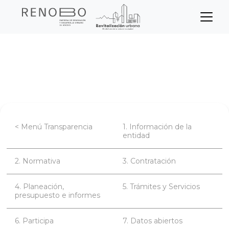
Sitio Web Empresa de Ren
Pasar
Inicio
Transparencia
al
contenido
Planeación, presupuesto e informes
principal
< Menú Transparencia
1. Información de la
entidad
2. Normativa
3. Contratación
4. Planeación,
5. Trámites y Servicios
presupuesto e informes
6. Participa
7. Datos abiertos