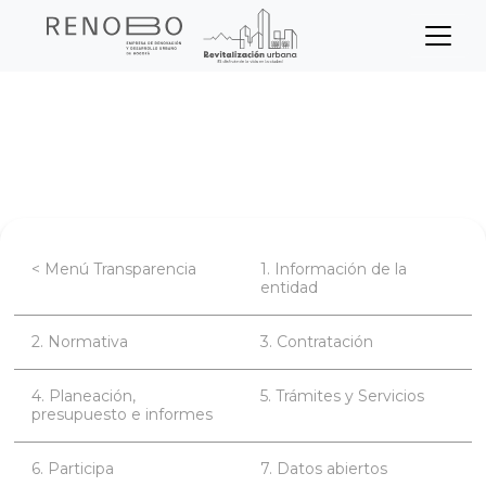
Sitio Web Empresa de Ren
Pasar
Inicio
Transparencia
al
contenido
Planeación, presupuesto e informes
principal
< Menú Transparencia
1. Información de la
entidad
2. Normativa
3. Contratación
4. Planeación,
5. Trámites y Servicios
presupuesto e informes
6. Participa
7. Datos abiertos