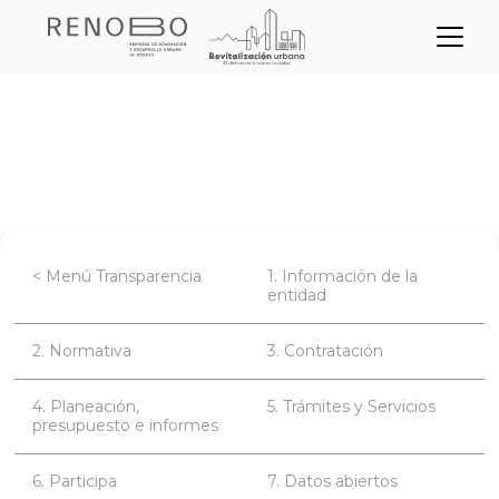
Sitio Web Empresa de Ren
Pasar
Inicio
Transparencia
al
contenido
Planeación, presupuesto e informes
principal
< Menú Transparencia
1. Información de la
entidad
2. Normativa
3. Contratación
4. Planeación,
5. Trámites y Servicios
presupuesto e informes
6. Participa
7. Datos abiertos