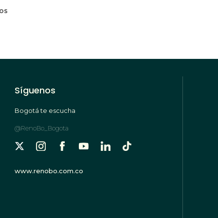
mos
Síguenos
Bogotá te escucha
@RenoBo_Bogota
www.renobo.com.co