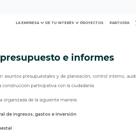
ovación y Desarrollo Urb
presupuesto e informes
LA EMPRESA
DE TU INTERÉS
PROYECTOS
PARTICIPA
, presupuesto e informes
n asuntos presupuestales y de planeación, control interno, aud
a construcción participativa con la ciudadanía.
a organizada de la siguiente manera:
al de ingresos, gastos e inversión
uestal