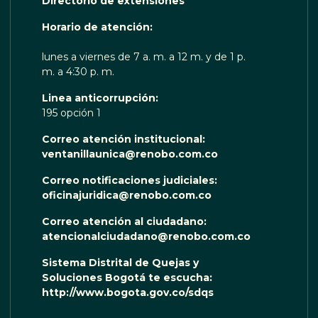
Directorio de extensiones
 TE ESCUCHA RENOBO
Horario de atención:
lunes a viernes de 7 a. m. a 12 m. y de 1 p.
m. a 4:30 p. m.
Linea anticorrupción:
195 opción 1
Correo atención institucional:
ventanillaunica@renobo.com.co
Correo notificaciones judiciales:
oficinajuridica@renobo.com.co
Correo atención al ciudadano:
atencionalciudadano@renobo.com.co
Sistema Distrital de Quejas y
Soluciones Bogotá te escucha:
http://www.bogota.gov.co/sdqs