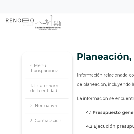
Sitio Web Empresa de Ren
Pasar
Inicio
Transparencia
Planeación, 
al
contenido
principal
Planeación
< Menú
Transparencia
Información relacionada co
de planeación, incluyendo l
1. Información
de la entidad
La información se encuentr
2. Normativa
4.1 Presupuesto gener
3. Contratación
4.2 Ejecución presup