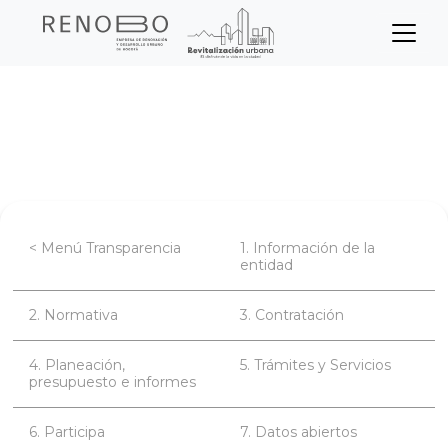
Sitio Web Empresa de Ren
Pasar
Inicio
Transparencia
al
contenido
Planeación, presupuesto e informes
principal
< Menú Transparencia
1. Información de la
entidad
2. Normativa
3. Contratación
4. Planeación,
5. Trámites y Servicios
presupuesto e informes
6. Participa
7. Datos abiertos