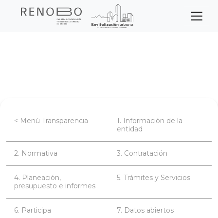
Sitio Web Empresa de Ren
Pasar
Inicio
Transparencia
al
contenido
Planeación, presupuesto e informes
principal
< Menú Transparencia
1. Información de la
entidad
2. Normativa
3. Contratación
4. Planeación,
5. Trámites y Servicios
presupuesto e informes
6. Participa
7. Datos abiertos