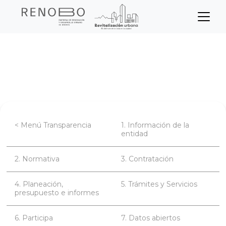
Sitio Web Empresa de Ren
Pasar
Inicio
Transparencia
al
contenido
Planeación, presupuesto e informes
principal
< Menú Transparencia
1. Información de la
entidad
2. Normativa
3. Contratación
4. Planeación,
5. Trámites y Servicios
presupuesto e informes
6. Participa
7. Datos abiertos