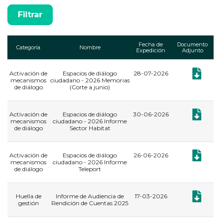
Fecha de
Documento
Categoría
Nombre
Expedición
Adjunto
Documento
Activación de
Espacios de diálogo
28-07-2026
mecanismos
ciudadano - 2026 Memorias
de diálogo
(Corte a junio)
Documento
Activación de
Espacios de diálogo
30-06-2026
mecanismos
ciudadano - 2026 Informe
de diálogo
Sector Habitat
Documento
Activación de
Espacios de diálogo
26-06-2026
mecanismos
ciudadano - 2026 Informe
de diálogo
Teleport
Documento
Huella de
Informe de Audiencia de
17-03-2026
gestión
Rendición de Cuentas 2025