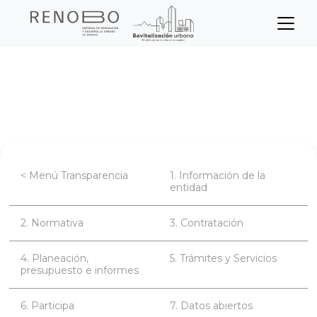
Sitio Web Empresa de Ren
Pasar
Inicio
Transparencia
Participa
al
contenido
Estrategia de rendición de cuentas
principal
< Menú Transparencia
1. Información de la
entidad
2. Normativa
3. Contratación
4. Planeación,
5. Trámites y Servicios
presupuesto e informes
6. Participa
7. Datos abiertos