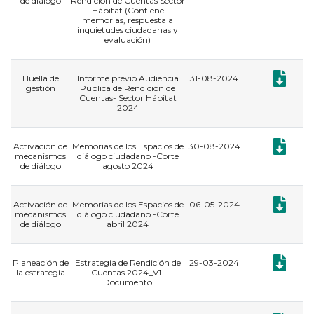
de diálogo
Rendición de Cuentas Sector
Hábitat (Contiene
memorias, respuesta a
inquietudes ciudadanas y
evaluación)
Documento
Huella de
Informe previo Audiencia
31-08-2024
gestión
Publica de Rendición de
Cuentas- Sector Hábitat
2024
Documento
Activación de
Memorias de los Espacios de
30-08-2024
mecanismos
diálogo ciudadano -Corte
de diálogo
agosto 2024
Documento
Activación de
Memorias de los Espacios de
06-05-2024
mecanismos
diálogo ciudadano -Corte
de diálogo
abril 2024
Documento
Planeación de
Estrategia de Rendición de
29-03-2024
la estrategia
Cuentas 2024_V1-
Documento