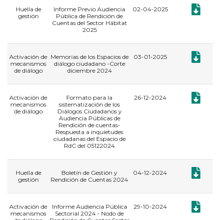
Documento
Huella de
Informe Previo Audiencia
02-04-2025
gestión
Pública de Rendición de
Cuentas del Sector Hábitat
2025
Documento
Activación de
Memorias de los Espacios de
03-01-2025
mecanismos
diálogo ciudadano -Corte
de diálogo
diciembre 2024
Documento
Activación de
Formato para la
26-12-2024
mecanismos
sistematización de los
de diálogo
Diálogos Ciudadanos y
Audiencia Públicas de
Rendición de cuentas-
Respuesta a inquietudes
ciudadanas del Espacio de
RdC del 05122024
Documento
Huella de
Boletín de Gestión y
04-12-2024
gestión
Rendición de Cuentas 2024
Documento
Activación de
Informe Audiencia Pública
29-10-2024
mecanismos
Sectorial 2024 - Nodo de