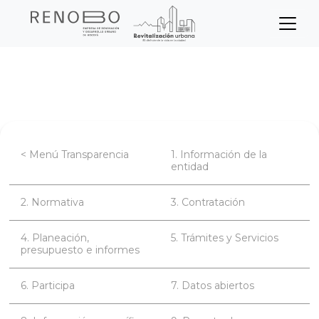
Sitio Web Empresa de Ren
Pasar
Inicio
Transparencia
Participa
al
contenido
principal
< Menú Transparencia
1. Información de la
entidad
2. Normativa
3. Contratación
4. Planeación,
5. Trámites y Servicios
presupuesto e informes
6. Participa
7. Datos abiertos