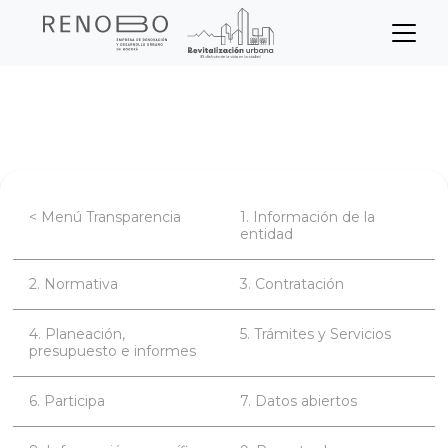
Sitio Web Empresa de Ren
Pasar
Inicio
Transparencia
Datos abiertos
al
contenido
principal
< Menú Transparencia
1. Información de la
entidad
2. Normativa
3. Contratación
4. Planeación,
5. Trámites y Servicios
presupuesto e informes
6. Participa
7. Datos abiertos