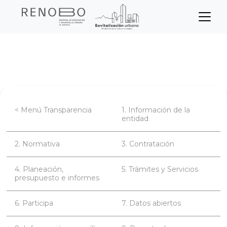
Sitio Web Empresa de Ren
Pasar
Inicio
Transparencia
Datos abiertos
al
contenido
principal
< Menú Transparencia
1. Información de la
entidad
2. Normativa
3. Contratación
4. Planeación,
5. Trámites y Servicios
presupuesto e informes
6. Participa
7. Datos abiertos