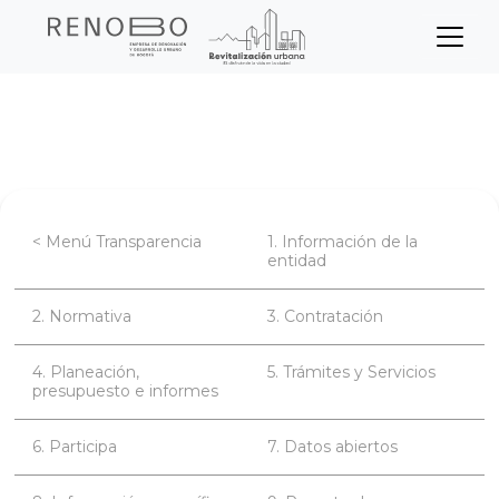
Sitio Web Empresa de Ren
Pasar
Inicio
Transparencia
Datos abiertos
al
contenido
principal
< Menú Transparencia
1. Información de la
entidad
2. Normativa
3. Contratación
4. Planeación,
5. Trámites y Servicios
presupuesto e informes
6. Participa
7. Datos abiertos