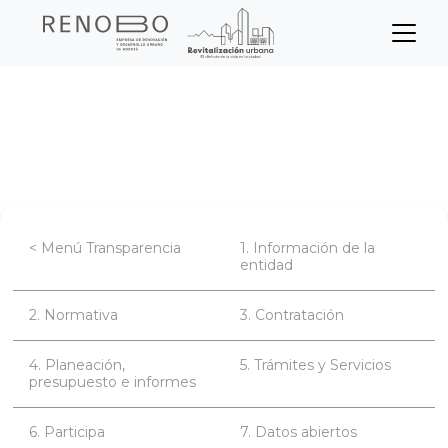
Sitio Web Empresa de Ren
Pasar
Inicio
Transparencia
al
contenido
Información de la entidad
principal
< Menú Transparencia
1. Información de la
entidad
2. Normativa
3. Contratación
4. Planeación,
5. Trámites y Servicios
presupuesto e informes
6. Participa
7. Datos abiertos