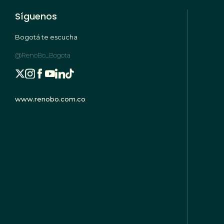
Síguenos
Bogotá te escucha
@RenoBo_Bogota
www.renobo.com.co