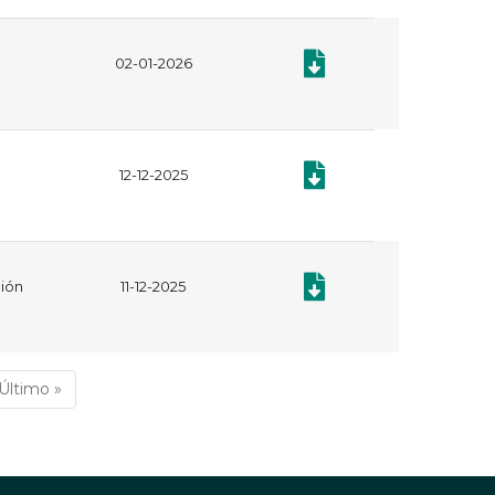
Documento: Plan Anual de 
02-01-2026
Documento: Plan anual de 
12-12-2025
Documento: Resolución 379
ción
11-12-2025
iente
Última
Último »
na
página