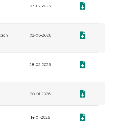
Documento: Plan Anual de
03-07-2026
Documento: Acto contractua
ación
02-06-2026
Documento: MANUAL DE C
28-05-2026
Documento: Contratación
28-01-2026
Documento: Plan Anual de
14-01-2026