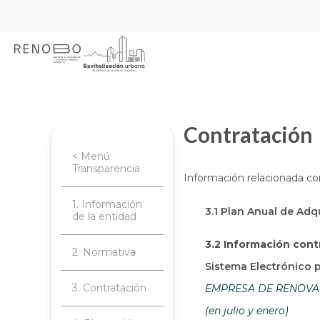
Sitio Web Empresa de Ren
Pasar
Inicio
Transparencia
Contratación
al
contenido
principal
Contratación
< Menú
Transparencia
Información relacionada co
1. Información
3.1 Plan Anual de Adq
de la entidad
3.2 Información cont
2. Normativa
Sistema Electrónico 
3. Contratación
EMPRESA DE RENOVACI
(en julio y enero)