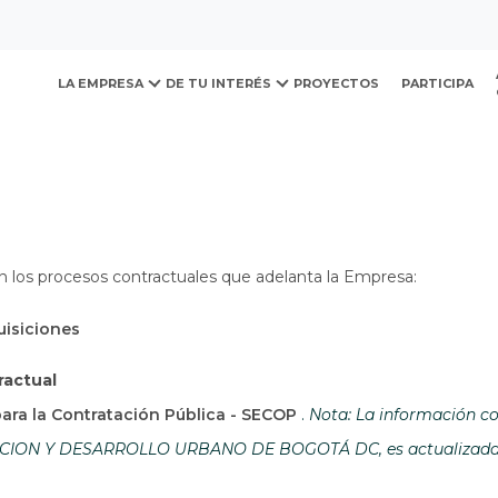
ovación y Desarrollo Urb
LA EMPRESA
DE TU INTERÉS
PROYECTOS
PARTICIPA
n los procesos contractuales que adelanta la Empresa:
uisiciones
ractual
Abre en una nueva ven
para la Contratación Pública - SECOP
.
Nota: La información co
ON Y DESARROLLO URBANO DE BOGOTÁ DC, es actualizada por 