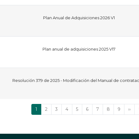
Plan Anual de Adquisiciones 2026 V1
Plan anual de adquisiciones 2025 V17
Resolución 379 de 2025 - Modificación del Manual de contrata
Página
1
Página
2
Página
3
Página
4
Página
5
Página
6
Página
7
Página
8
Página
9
Sigu
››
actual
pági