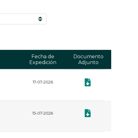
Fecha de
Documento
Expedición
Adjunto
17-07-2026
Documento: Plan Anual de
Documento: Plan Anual de
15-07-2026