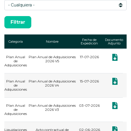
Fecha de
Documento
Categoría
Nombre
Expedición
Adjunto
Plan Anual
Plan Anual de Adquisiciones
17-07-2026
Documento:
de
2026 V5
Adquisiciones
Documento:
Plan Anual
Plan Anual de Adquisiciones
15-07-2026
de
2026 V4
Adquisiciones
Documento:
Plan Anual
Plan Anual de Adquisiciones
03-07-2026
de
2026 V3
Adquisiciones
Documento: 
Liquidaciones
Acto contractual de
02-06-2026