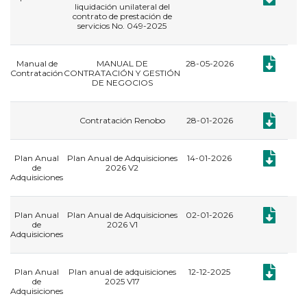
liquidación unilateral del
contrato de prestación de
servicios No. 049-2025
Documento
Manual de
MANUAL DE
28-05-2026
Contratación
CONTRATACIÓN Y GESTIÓN
DE NEGOCIOS
Documento:
Contratación Renobo
28-01-2026
Documento:
Plan Anual
Plan Anual de Adquisiciones
14-01-2026
de
2026 V2
Adquisiciones
Documento:
Plan Anual
Plan Anual de Adquisiciones
02-01-2026
de
2026 V1
Adquisiciones
Documento:
Plan Anual
Plan anual de adquisiciones
12-12-2025
de
2025 V17
Adquisiciones