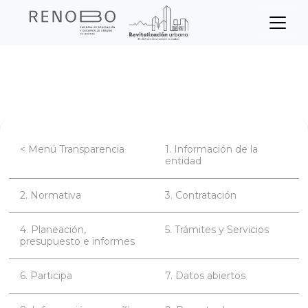
Sitio Web Empresa de Ren
Pasar
Inicio
Transparencia
Contratación
al
contenido
principal
< Menú Transparencia
1. Información de la
entidad
2. Normativa
3. Contratación
4. Planeación,
5. Trámites y Servicios
presupuesto e informes
6. Participa
7. Datos abiertos