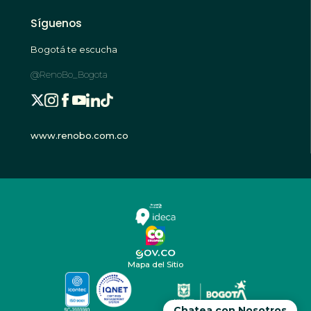
Síguenos
Bogotá te escucha
@RenoBo_Bogota
www.renobo.com.co
Mapa del Sitio
Chatea con Nosotros