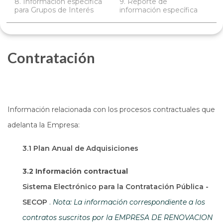
8. Información específica
9. Reporte de
para Grupos de Interés
información específica
Contratación
Información relacionada con los procesos contractuales que
adelanta la Empresa:
3.1 Plan Anual de Adquisiciones
3.2 Información contractual
Sistema Electrónico para la Contratación Pública -
Abre en una nueva ventana
SECOP
.
Nota: La información correspondiente a los
contratos suscritos por la EMPRESA DE RENOVACION