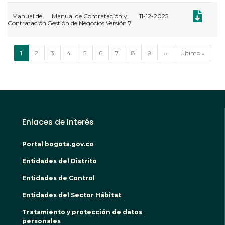
Documento:
Manual de
Manual de Contratación y
11-12-2025
Contratación
Gestión de Negocios Versión 7
Paginación
Página
1
Página
2
Página
3
Página
4
Página
5
Página
6
Página
7
Página
8
Página
9
Siguiente
››
Última
Último »
actual
página
página
Enlaces de Interés
Portal bogota.gov.co
Entidades del Distrito
Entidades de Control
Entidades del Sector Hábitat
Tratamiento y protección de datos
personales