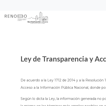
Sitio Web Empresa de Ren
Pasar
Inicio
Transparencia
al
contenido
principal
Ley de Transparencia y Ac
De acuerdo a la Ley 1712 de 2014 y a la Resolución 
Acceso a la Información Pública Nacional, donde p
Según lo dicta la Ley, la información generada no podr