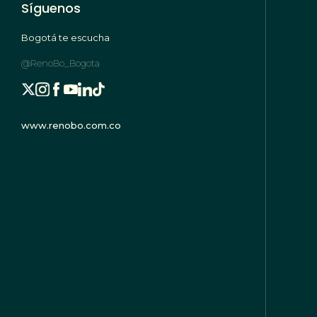
Síguenos
Bogotá te escucha
@RenoBo_Bogota
www.renobo.com.co