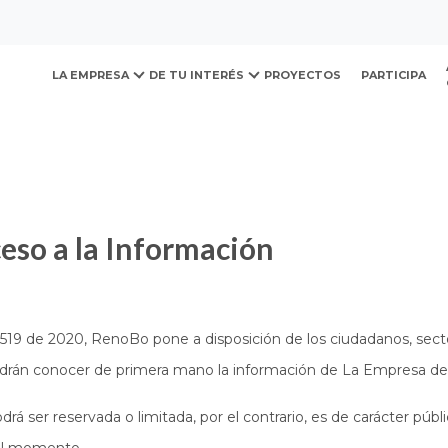
ovación y Desarrollo Urb
LA EMPRESA
DE TU INTERÉS
PROYECTOS
PARTICIPA
ceso a la Información
1519 de 2020, RenoBo pone a disposición de los ciudadanos, secto
odrán conocer de primera mano la información de La Empresa d
á ser reservada o limitada, por el contrario, es de carácter públic