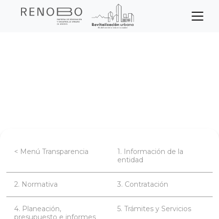
Sitio Web Empresa de Ren
Pasar
Inicio
Transparencia
al
contenido
Planeación, presupuesto e informes
principal
Informes de gestión, evaluación y
auditoría.
< Menú Transparencia
1. Información de la
entidad
2. Normativa
3. Contratación
4. Planeación,
5. Trámites y Servicios
presupuesto e informes