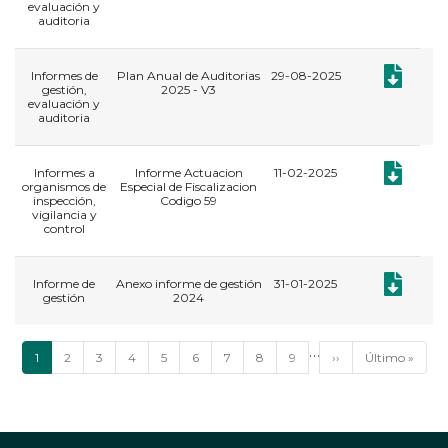
evaluación y
auditoria
Documento:
Informes de
Plan Anual de Auditorias
29-08-2025
gestión,
2025 - V3
evaluación y
auditoria
Documento:
Informes a
Informe Actuacion
11-02-2025
organismos de
Especial de Fiscalizacion
inspección,
Codigo 59
vigilancia y
control
Documento:
​Informe de
Anexo informe de gestión
31-01-2025
gestión
2024
Paginación
…
Página
1
Página
2
Página
3
Página
4
Página
5
Página
6
Página
7
Página
8
Página
9
Siguiente
››
Última
Último »
actual
página
página