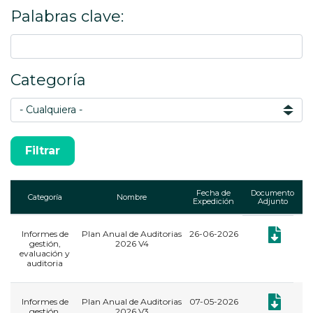
Palabras clave:
Categoría
Fecha de
Documento
Categoría
Nombre
Expedición
Adjunto
Informes de
Plan Anual de Auditorias
26-06-2026
Documento:
gestión,
2026 V4
evaluación y
auditoria
Documento:
Informes de
Plan Anual de Auditorias
07-05-2026
gestión,
2026 V3