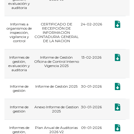
evaluación y
auditoria
Documento
Informes a
CERTIFICADO DE
24-02-2026
organismos de
RECEPCIÓN DE
inspección,
INFORMACIÓN
vigilancia y
CONTADURIA GENERAL
control
DE LA NACION
Documento:
Informes de
Informe de Gestión
13-02-2026
gestión,
Oficina de Control Interno
evaluación y
Vigencia 2025
auditoria
Documento:
​Informe de
Informe de Gestión 2025
30-01-2026
gestión
Documento:
​Informe de
Anexo Informe de Gestion
30-01-2026
gestión
2025
Documento:
Informes de
Plan Anual de Auditorias
09-01-2026
gestión,
2026 V2