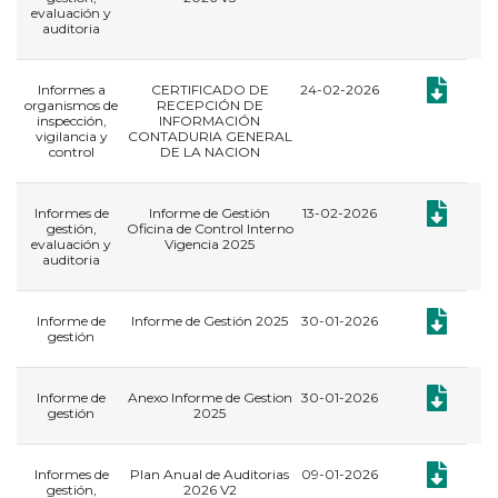
evaluación y
auditoria
Documento
Informes a
CERTIFICADO DE
24-02-2026
organismos de
RECEPCIÓN DE
inspección,
INFORMACIÓN
vigilancia y
CONTADURIA GENERAL
control
DE LA NACION
Documento:
Informes de
Informe de Gestión
13-02-2026
gestión,
Oficina de Control Interno
evaluación y
Vigencia 2025
auditoria
Documento:
​Informe de
Informe de Gestión 2025
30-01-2026
gestión
Documento:
​Informe de
Anexo Informe de Gestion
30-01-2026
gestión
2025
Documento:
Informes de
Plan Anual de Auditorias
09-01-2026
gestión,
2026 V2