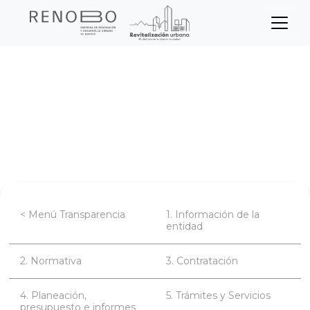
Sitio Web Empresa de Ren
Pasar
Inicio
Transparencia
al
contenido
Planeación, presupuesto e informes
principal
Informes de gestión, evaluación y
auditoría.
< Menú Transparencia
1. Información de la
entidad
2. Normativa
3. Contratación
4. Planeación,
5. Trámites y Servicios
presupuesto e informes