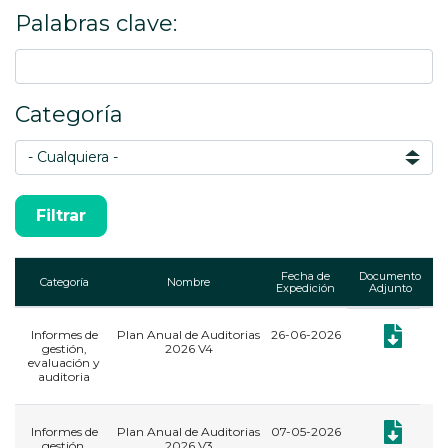
Palabras clave:
Categoría
Fecha de
Documento
Categoría
Nombre
Expedición
Adjunto
Informes de
Plan Anual de Auditorias
26-06-2026
Documento:
gestión,
2026 V4
evaluación y
auditoria
Documento:
Informes de
Plan Anual de Auditorias
07-05-2026
gestión,
2026 V3