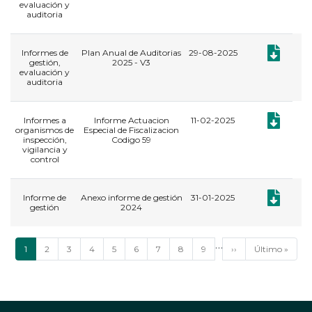
evaluación y
auditoria
Documento:
Informes de
Plan Anual de Auditorias
29-08-2025
gestión,
2025 - V3
evaluación y
auditoria
Documento:
Informes a
Informe Actuacion
11-02-2025
organismos de
Especial de Fiscalizacion
inspección,
Codigo 59
vigilancia y
control
Documento:
​Informe de
Anexo informe de gestión
31-01-2025
gestión
2024
Paginación
…
Página
1
Página
2
Página
3
Página
4
Página
5
Página
6
Página
7
Página
8
Página
9
Siguiente
››
Última
Último »
actual
página
página