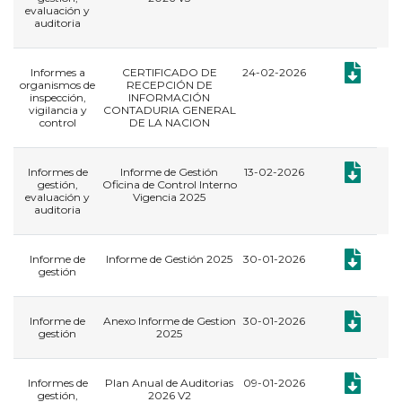
evaluación y
auditoria
Documento
Informes a
CERTIFICADO DE
24-02-2026
organismos de
RECEPCIÓN DE
inspección,
INFORMACIÓN
vigilancia y
CONTADURIA GENERAL
control
DE LA NACION
Documento:
Informes de
Informe de Gestión
13-02-2026
gestión,
Oficina de Control Interno
evaluación y
Vigencia 2025
auditoria
Documento:
​Informe de
Informe de Gestión 2025
30-01-2026
gestión
Documento:
​Informe de
Anexo Informe de Gestion
30-01-2026
gestión
2025
Documento:
Informes de
Plan Anual de Auditorias
09-01-2026
gestión,
2026 V2