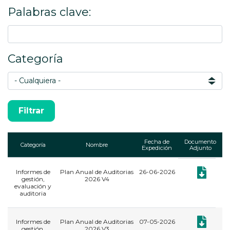
Palabras clave:
Categoría
Fecha de
Documento
Categoría
Nombre
Expedición
Adjunto
Informes de
Plan Anual de Auditorias
26-06-2026
Documento:
gestión,
2026 V4
evaluación y
auditoria
Documento:
Informes de
Plan Anual de Auditorias
07-05-2026
gestión,
2026 V3