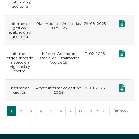
evaluación y
auditoria
Documento:
Informes de
Plan Anual de Auditorias
29-08-2025
gestión,
2025 - V3
evaluación y
auditoria
Documento:
Informes a
Informe Actuacion
11-02-2025
organismos de
Especial de Fiscalizacion
inspección,
Codigo 59
vigilancia y
control
Documento:
​Informe de
Anexo informe de gestión
31-01-2025
gestión
2024
Paginación
…
Página
1
Página
2
Página
3
Página
4
Página
5
Página
6
Página
7
Página
8
Página
9
Siguiente
››
Última
Último »
actual
página
página