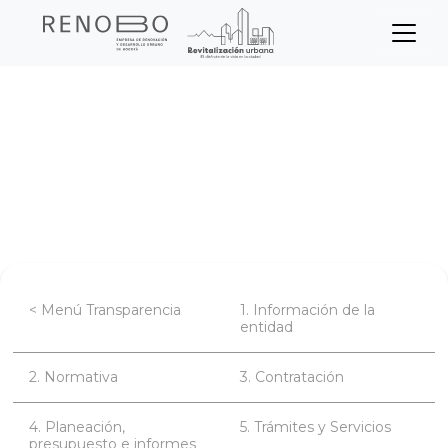
Sitio Web Empresa de Ren
Pasar
Inicio
Transparencia
al
contenido
Planeación, presupuesto e informes
principal
Informes de gestión, evaluación y
auditoría.
< Menú Transparencia
1. Información de la
entidad
2. Normativa
3. Contratación
4. Planeación,
5. Trámites y Servicios
presupuesto e informes