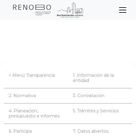
Sitio Web Empresa de Ren
Pasar
Inicio
Transparencia
al
contenido
Planeación, presupuesto e informes
principal
< Menú Transparencia
1. Información de la
entidad
2. Normativa
3. Contratación
4. Planeación,
5. Trámites y Servicios
presupuesto e informes
6. Participa
7. Datos abiertos