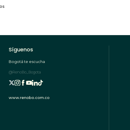
mos
Síguenos
Bogotá te escucha
@RenoBo_Bogota
www.renobo.com.co