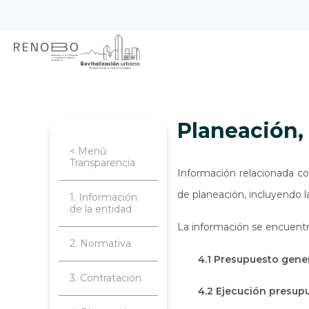
Sitio Web Empresa de Ren
Pasar
Inicio
Transparencia
Planeación, 
al
contenido
principal
Planeación
< Menú
Transparencia
Información relacionada co
de planeación, incluyendo l
1. Información
de la entidad
La información se encuentr
2. Normativa
4.1 Presupuesto gener
3. Contratación
4.2 Ejecución presup