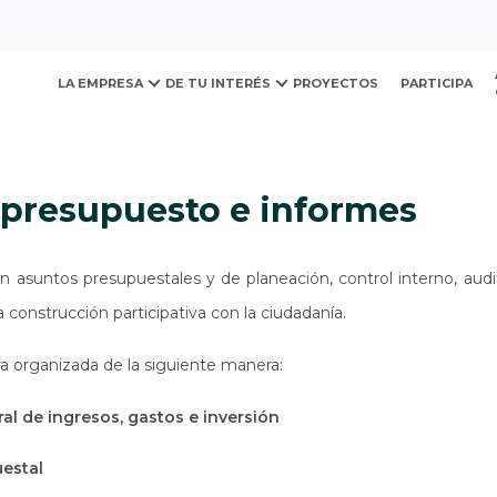
ovación y Desarrollo Urb
presupuesto e informes
LA EMPRESA
DE TU INTERÉS
PROYECTOS
PARTICIPA
, presupuesto e informes
n asuntos presupuestales y de planeación, control interno, aud
a construcción participativa con la ciudadanía.
a organizada de la siguiente manera:
al de ingresos, gastos e inversión
uestal