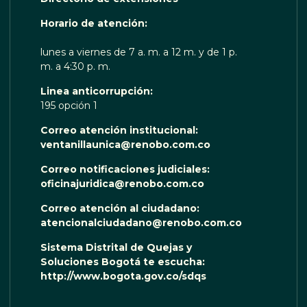
OTA TE ESCUCHA RENOBO
Horario de atención:
lunes a viernes de 7 a. m. a 12 m. y de 1 p.
m. a 4:30 p. m.
Linea anticorrupción:
195 opción 1
Correo atención institucional:
ventanillaunica@renobo.com.co
Correo notificaciones judiciales:
oficinajuridica@renobo.com.co
Correo atención al ciudadano:
atencionalciudadano@renobo.com.co
Sistema Distrital de Quejas y
Soluciones Bogotá te escucha:
http://www.bogota.gov.co/sdqs