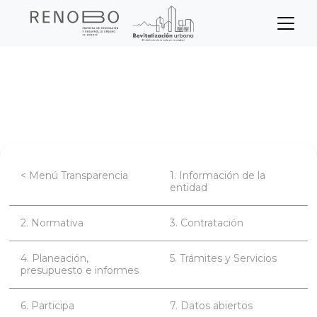
Sitio Web Empresa de Ren
Pasar
Inicio
Transparencia
al
contenido
Planeación, presupuesto e informes
principal
< Menú Transparencia
1. Información de la
entidad
2. Normativa
3. Contratación
4. Planeación,
5. Trámites y Servicios
presupuesto e informes
6. Participa
7. Datos abiertos