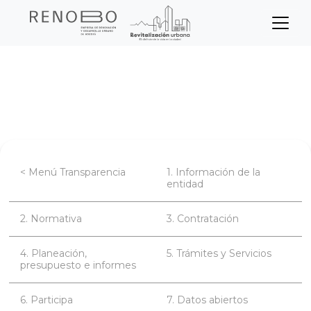
Sitio Web Empresa de Ren
Pasar
Inicio
Transparencia
al
contenido
Planeación, presupuesto e informes
principal
< Menú Transparencia
1. Información de la
entidad
2. Normativa
3. Contratación
4. Planeación,
5. Trámites y Servicios
presupuesto e informes
6. Participa
7. Datos abiertos