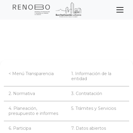
Sitio Web Empresa de Ren
Pasar
Inicio
Transparencia
al
contenido
Planeación, presupuesto e informes
principal
< Menú Transparencia
1. Información de la
entidad
2. Normativa
3. Contratación
4. Planeación,
5. Trámites y Servicios
presupuesto e informes
6. Participa
7. Datos abiertos