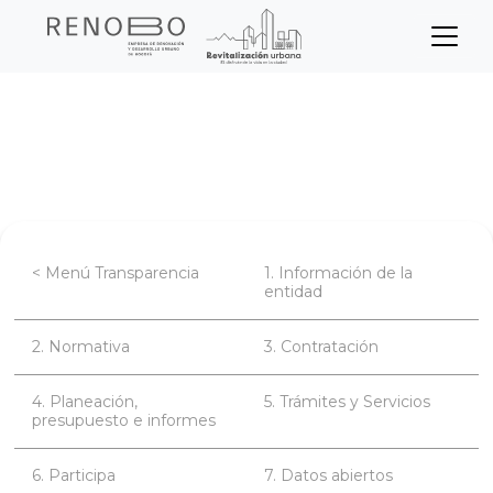
Sitio Web Empresa de Ren
Pasar
Inicio
Transparencia
al
contenido
Planeación, presupuesto e informes
principal
< Menú Transparencia
1. Información de la
entidad
2. Normativa
3. Contratación
4. Planeación,
5. Trámites y Servicios
presupuesto e informes
6. Participa
7. Datos abiertos