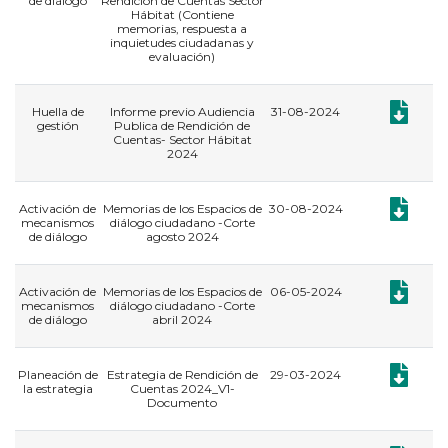
de diálogo
Rendición de Cuentas Sector
Hábitat (Contiene
memorias, respuesta a
inquietudes ciudadanas y
evaluación)
Documento
Huella de
Informe previo Audiencia
31-08-2024
gestión
Publica de Rendición de
Cuentas- Sector Hábitat
2024
Documento
Activación de
Memorias de los Espacios de
30-08-2024
mecanismos
diálogo ciudadano -Corte
de diálogo
agosto 2024
Documento
Activación de
Memorias de los Espacios de
06-05-2024
mecanismos
diálogo ciudadano -Corte
de diálogo
abril 2024
Documento
Planeación de
Estrategia de Rendición de
29-03-2024
la estrategia
Cuentas 2024_V1-
Documento