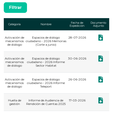
Fecha de
Documento
Categoría
Nombre
Expedición
Adjunto
Documento
Activación de
Espacios de diálogo
28-07-2026
mecanismos
ciudadano - 2026 Memorias
de diálogo
(Corte a junio)
Documento
Activación de
Espacios de diálogo
30-06-2026
mecanismos
ciudadano - 2026 Informe
de diálogo
Sector Habitat
Documento
Activación de
Espacios de diálogo
26-06-2026
mecanismos
ciudadano - 2026 Informe
de diálogo
Teleport
Documento
Huella de
Informe de Audiencia de
17-03-2026
gestión
Rendición de Cuentas 2025