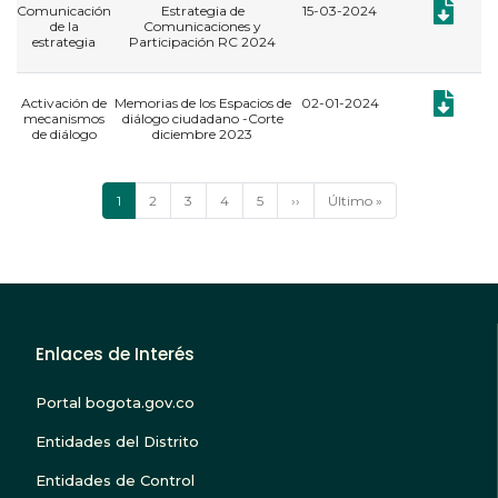
Documento
Comunicación
Estrategia de
15-03-2024
de la
Comunicaciones y
estrategia
Participación RC 2024
Documento
Activación de
Memorias de los Espacios de
02-01-2024
mecanismos
diálogo ciudadano -Corte
de diálogo
diciembre 2023
Paginación
Página
1
Página
2
Página
3
Página
4
Página
5
Siguiente
››
Última
Último »
actual
página
página
Enlaces de Interés
Portal bogota.gov.co
Entidades del Distrito
Entidades de Control