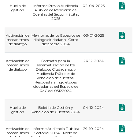
Documento
Huella de
Informe Previo Audiencia
02-04-2025
gestión
Pública de Rendición de
Cuentas del Sector Hábitat
2025
Documento
Activación de
Memorias de los Espacios de
03-01-2025
mecanismos
diálogo ciudadano -Corte
de diálogo
diciembre 2024
Documento
Activación de
Formato para la
26-12-2024
mecanismos
sistematización de los
de diálogo
Diálogos Ciudadanos y
Audiencia Públicas de
Rendición de cuentas-
Respuesta a inquietudes
ciudadanas del Espacio de
RdC del 05122024
Documento
Huella de
Boletín de Gestión y
04-12-2024
gestión
Rendición de Cuentas 2024
Documento
Activación de
Informe Audiencia Pública
29-10-2024
mecanismos
Sectorial 2024 - Nodo de