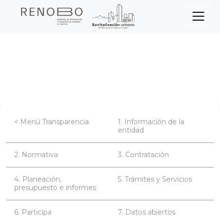
Sitio Web Empresa de Ren
Pasar
Inicio
Transparencia
Participa
al
contenido
Estrategia de rendición de cuentas
principal
< Menú Transparencia
1. Información de la
entidad
2. Normativa
3. Contratación
4. Planeación,
5. Trámites y Servicios
presupuesto e informes
6. Participa
7. Datos abiertos