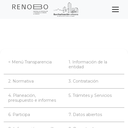
Sitio Web Empresa de Ren
Pasar
Inicio
Transparencia
Contratación
al
contenido
principal
< Menú Transparencia
1. Información de la
entidad
2. Normativa
3. Contratación
4. Planeación,
5. Trámites y Servicios
presupuesto e informes
6. Participa
7. Datos abiertos