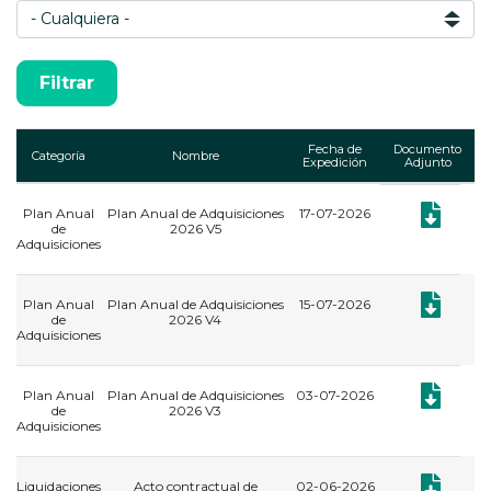
Fecha de
Documento
Categoría
Nombre
Expedición
Adjunto
Plan Anual
Plan Anual de Adquisiciones
17-07-2026
Documento:
de
2026 V5
Adquisiciones
Documento:
Plan Anual
Plan Anual de Adquisiciones
15-07-2026
de
2026 V4
Adquisiciones
Documento:
Plan Anual
Plan Anual de Adquisiciones
03-07-2026
de
2026 V3
Adquisiciones
Documento: 
Liquidaciones
Acto contractual de
02-06-2026