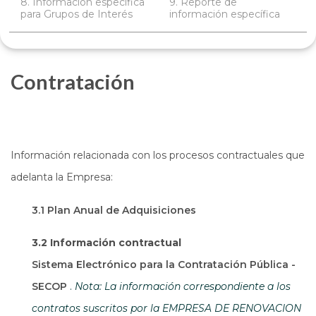
8. Información específica
9. Reporte de
para Grupos de Interés
información específica
Contratación
Información relacionada con los procesos contractuales que
adelanta la Empresa:
3.1 Plan Anual de Adquisiciones
3.2 Información contractual
Sistema Electrónico para la Contratación Pública -
Abre en una nueva ventana
SECOP
.
Nota: La información correspondiente a los
contratos suscritos por la EMPRESA DE RENOVACION