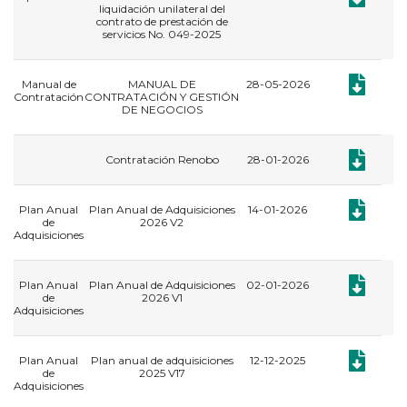
liquidación unilateral del
contrato de prestación de
servicios No. 049-2025
Documento
Manual de
MANUAL DE
28-05-2026
Contratación
CONTRATACIÓN Y GESTIÓN
DE NEGOCIOS
Documento:
Contratación Renobo
28-01-2026
Documento:
Plan Anual
Plan Anual de Adquisiciones
14-01-2026
de
2026 V2
Adquisiciones
Documento:
Plan Anual
Plan Anual de Adquisiciones
02-01-2026
de
2026 V1
Adquisiciones
Documento:
Plan Anual
Plan anual de adquisiciones
12-12-2025
de
2025 V17
Adquisiciones